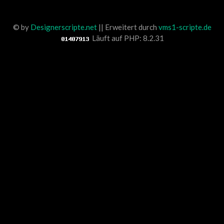
© by
Designerscripte.net
|| Erweitert durch
vms1-scripte.de
Läuft auf PHP: 8.2.31