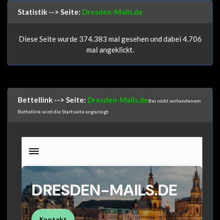
Statistik --> Seite:
Dresden-Mails.de
Diese Seite wurde 374.383 mal gesehen und dabei 4.706
mal angeklickt.
Bettellink --> Seite:
Dresden-Mails.de
Bei nicht vorhandenem
Bettellink wird die Startseite angezeigt