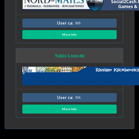
User ca:
325
More Info
Yukis-Lose.de
User ca:
721
More Info