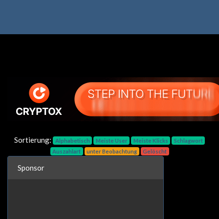
Sortierung:
Alphabetisch
Meiste User
Meiste Klicks
Schlagwort
Auszahlart
unter Beobachtung
Gelöscht
Sponsor