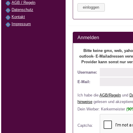
AGB / Regeln
Datenschutz
Kontakt
Impressum
Anmelden
Bitte keine gmx, web, yaho
outlook- E-Mailadressen ver
Provider kann sonst nur ver
Username:
E-Mail:
Ich habe die
AGB/Regeln
und
D
hinweise
gelesen und akzeptier
Dein Werber: Kerkermeister
(
90
Captcha: