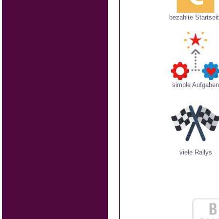
bezahlte Startsei
simple Aufgaben
viele Rallys