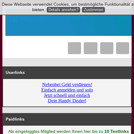
Diese Webseite verwendet Cookies, um bestmögliche Funktionalität z
bieten.
Details ansehen?
Zustimmen
Userlinks
Nebenbei Geld verdienen!
Einfach anmelden und sofo
Jetzt schnell und einfach
Dein Handy Dealer!
Paidlinks
Als eingeloggtes Mitglied werden Ihnen hier bis zu
10 Textlinks