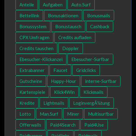
Anteile
Aufgaben
Auto.Surf
Bettellink
Bonusaktionen
Bonusmails
Bonussystem
Bonustausch
Cashback
CPX Umfragen
Credits aufladen
Credits tauschen
Doppler
Ebesucher-Klickanzei
Ebesucher-Surfbar
Extrabanner
Faucet
Gridclicks
Gutscheine
Happy-Hour
interne-Surfbar
Kartenspiele
Klick4Win
Klickmails
Kredite
Lightmails
LoginvergÃ¼tung
Lotto
Man.Surf
Miner
Multisurfbar
Offerwalls
Paid4Search
Paid4Use
Paidbanner
Paidlinks
Paidmails