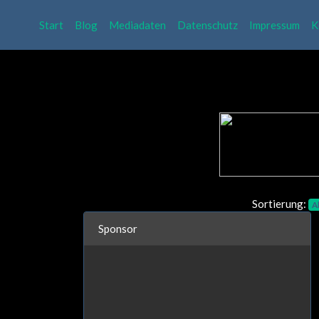
Start
Blog
Mediadaten
Datenschutz
Impressum
K
Sortierung:
A
Sponsor