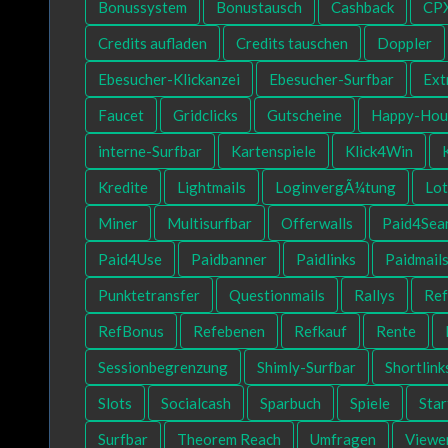
Bonussystem
Bonustausch
Cashback
CPX
Credits aufladen
Credits tauschen
Doppler
Ebesucher-Klickanzei
Ebesucher-Surfbar
Ext
Faucet
Gridclicks
Gutscheine
Happy-Hou
interne-Surfbar
Kartenspiele
Klick4Win
Kredite
Lightmails
LoginvergÃ¼tung
Lot
Miner
Multisurfbar
Offerwalls
Paid4Sea
Paid4Use
Paidbanner
Paidlinks
Paidmail
Punktetransfer
Questionmails
Rallys
Ref
RefBonus
Refebenen
Refkauf
Rente
Sessionbegrenzung
Shimly-Surfbar
Shortlink
Slots
Socialcash
Sparbuch
Spiele
Star
Surfbar
Theorem Reach
Umfragen
Viewe