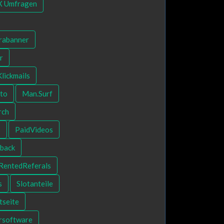
 Umfragen
rabanner
r
Klickmails
to
Man.Surf
rch
s
PaidVideos
back
RentedReferals
s
Slotanteile
tseite
rsoftware